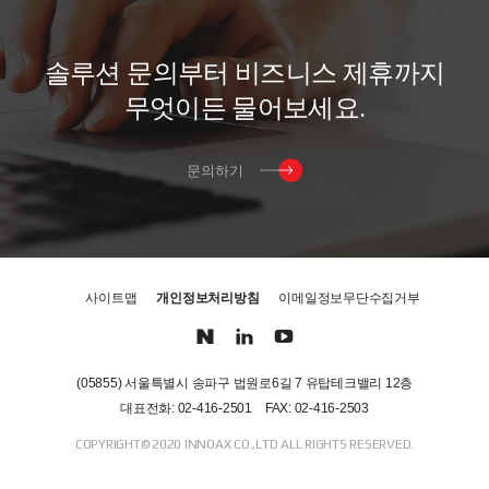
자동화 시스템 InnoRules는
InnoRules 표현법 습득 -
다국적 기업들과의 경쟁에서
InnoRules 룰 템플릿 활용 -
우위를 점하며 한국시장 1위의
InnoRules 테스트 기능을
솔
루
션
문
의
부
터
비
즈
니
스
제
휴
까
지
디지털 전환 자동화 SW
이용한 결과 확인
무
엇
이
든
물
어
보
세
요
.
솔루션이 되었습니다. 금융,
제조,의료,공공,유통,서비스 등
전 산업분야에서 디지털 전환을
문의하기
성공시켜 왔으며, 성능, 기능,
사용 편의성 등 SW 품질에
있어서 글로벌 제품을 압도하고
있습니다. * 비즈니스 룰의
디지털 의사결정 자동화 시스템
사이트맵
개인정보처리방침
이메일정보무단수집거부
(Business Rule Engine 탑재) *
상품 기준 정보와 비즈니스
룰을 효율적으로 분리하여 통합
관리하는 디지털 상품 정보
(05855) 서울특별시 송파구 법원로6길 7 유탑테크밸리 12층
자동화 시스템
대표전화: 02-416-2501
FAX: 02-416-2503
COPYRIGHT© 2020 INNOAX CO.,LTD ALL RIGHTS RESERVED.