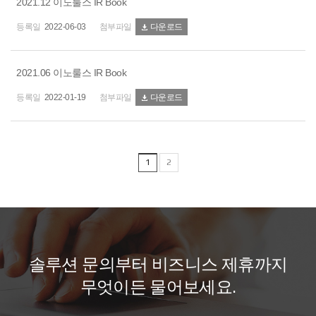
2021.12 이노룰스 IR Book
2022-06-03
다운로드
2021.06 이노룰스 IR Book
2022-01-19
다운로드
1
2
솔
루
션
문
의
부
터
비
즈
니
스
제
휴
까
지
무
엇
이
든
물
어
보
세
요
.