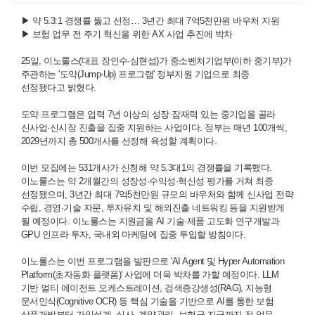
▶
약 5.3:1 경쟁률 뚫고 선정… 3년간 최대 7억5천만원 바우처 지원
▶
보험 업무 전 주기 혁신을 위한 AX 사업 추진에 박차
25일, 이노룰스(대표 장인수·심현섭)가 중소벤처기업부(이하 중기부)가
주관하는 '도약(Jump-Up) 프로그램' 정부지원 기업으로 최종
선정됐다고 밝혔다.
도약 프로그램은 업력 7년 이상의 성장 잠재력 있는 중기업을 골라
신사업·신시장 진출을 집중 지원하는 사업이다. 정부는 매년 100개씩,
2029년까지 총 500개사를 선정해 육성할 계획이다.
이번 모집에는 531개사가 신청해 약 5.3대1의 경쟁률을 기록했다.
이노룰스는 약 2개월간의 성장성·수익성·혁신성 평가를 거쳐 최종
선정됐으며, 3년간 최대 7억5천만원 규모의 바우처와 함께 신사업 전략
수립, 경영·기술 자문, 투자유치 및 해외진출 네트워킹 등을 지원받게
될 예정이다. 이노룰스는 지원금을 AI 기술·제품 고도화 연구개발과
GPU 인프라 투자, 국내외 마케팅에 집중 투입할 방침이다.
이노룰스는 이번 프로그램을 발판으로 'AI Agent 및 Hyper Automation
Platform(초자동화 플랫폼)' 사업에 더욱 박차를 가할 예정이다. LLM
기반 멀티 에이전트 오케스트레이션, 검색증강생성(RAG), 지능형
문서인식(Cognitive OCR) 등 핵심 기술을 기반으로 AI를 통한 보험
상품개발부터 가입설계, 심사, 계약관리, 보험금 지급까지 전 업무