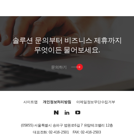
솔
루
션
문
의
부
터
비
즈
니
스
제
휴
까
지
무
엇
이
든
물
어
보
세
요
.
문의하기
사이트맵
개인정보처리방침
이메일정보무단수집거부
(05855) 서울특별시 송파구 법원로6길 7 유탑테크밸리 12층
대표전화: 02-416-2501
FAX: 02-416-2503