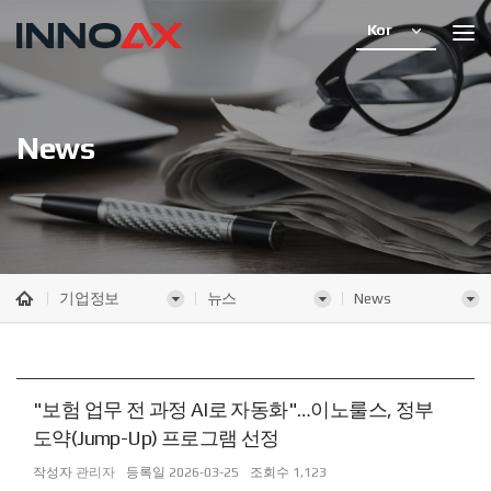
Kor
News
기업정보
뉴스
News
"보험 업무 전 과정 AI로 자동화"…이노룰스, 정부
도약(Jump-Up) 프로그램 선정
작성자
관리자
등록일
2026-03-25
조회수
1,123