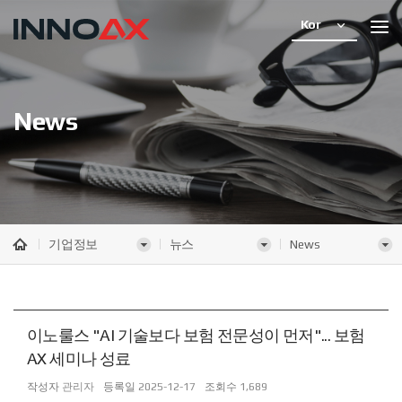
Kor
News
기업정보
뉴스
News
이노룰스 "AI 기술보다 보험 전문성이 먼저"... 보험
AX 세미나 성료
작성자
관리자
등록일
2025-12-17
조회수
1,689