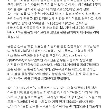
구축 사례'는 참석자들의 큰 관심을 받았다. 최이사는 AI 가입설계 구축
사례를 통해 설계사가 음성이나 채팅으로 요청하면 고객 정보
확인부터 상품·담보 추천, 인수지침 체크, 보험료 산출까지 원스톱으로
처리하는데 평균 2시간 걸리던 설계 시간을 획기적으로 단축하고, 45%
에 달하던 청약 전 오류율을 크게 낮췄다고 밝혔다. 인수지침
위배사항을 자동으로 탐지해 해소하고, ML 기반 심사 예측 모델과
RAG/LLM을 활용한 하이브리드 모델로 판단 근거까지 제시하는 것이
특징이다.
유승영 상무는 '보험 요율산출 자동화를 통한 상품개발 리드타임 단축
및 효율화 사례'에 대해서도 발표했다. 이노룰스의 보험요율 산출
시스템(InnoPAS)은 담당자별로 엑셀과 VBA(Visual Basic for
Applications)로 수작업하던 가격산출 업무를 자동화해 상품개발
기간을 대폭 단축했다고 소개했다. 산출 기초데이터를 통합 관리하고
표준 산출식을 활용한 일괄 처리, 감독규정 자동 체크, 산출 결과값
비교 검증 등을 통해 오류 발생 가능성을 제거했다. 현재 국내 유수의
보험사 등에 공급 계약을 체결했다고 덧붙였다.
장인수 대표이사는 "이노룰스는 기술이 아닌 보험 업무에 대한 깊은
이해를 바탕으로 접근하는 회사"라고 정의하며 "'AI를 한다'가 아니라
'AI로 무엇을 실제로 해결하느냐'가 중요하다"고 강조했다. "이노룰스의
목표는 ‘보험업계 AI’를 논의할 때 가장 먼저 떠오르는 회사가 되는
것"이라며 "보험 업무를 누구보다 잘 이해하는 AI 기업으로서 기술력과