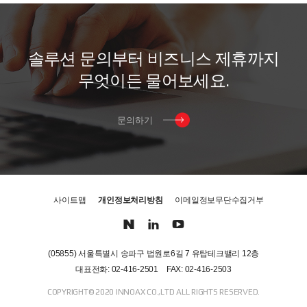
솔
루
션
문
의
부
터
비
즈
니
스
제
휴
까
지
무
엇
이
든
물
어
보
세
요
.
문의하기
사이트맵
개인정보처리방침
이메일정보무단수집거부
(05855) 서울특별시 송파구 법원로6길 7 유탑테크밸리 12층
대표전화: 02-416-2501
FAX: 02-416-2503
COPYRIGHT© 2020 INNOAX CO.,LTD ALL RIGHTS RESERVED.