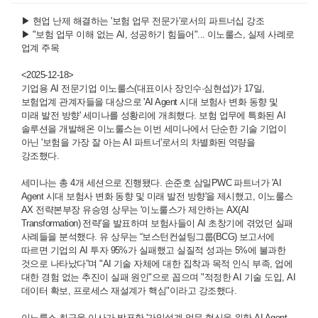
▶
현업 난제 해결하는 '보험 업무 전문가'로서의 파트너십 강조
▶
"보험 업무 이해 없는 AI, 성공하기 힘들어"... 이노룰스, 실제 사례로
업계 주목
<2025-12-18>
기업용 AI 전문기업 이노룰스(대표이사 장인수·심현섭)가 17일,
보험업계 관계자들을 대상으로 'AI Agent 시대 보험사 변화 동향 및
미래 발전 방향' 세미나를 성황리에 개최했다. 보험 업무에 특화된 AI
솔루션을 개발해온 이노룰스는 이번 세미나에서 단순한 기술 기업이
아닌 '보험을 가장 잘 아는 AI 파트너'로서의 차별화된 역량을
강조했다.
세미나는 총 4개 세션으로 진행됐다. 손준호 삼일PWC 파트너가 'AI
Agent 시대 보험사 변화 동향 및 미래 발전 방향'을 제시했고, 이노룰스
AX 전략본부장 유승영 상무는 '이노룰스가 제안하는 AX(AI
Transformation) 전략'을 발표하며 보험사들이 AI 초창기에 겪었던 실패
사례들을 분석했다. 유 상무는 “보스턴컨설팅그룹(BCG) 보고서에
따르면 기업의 AI 투자 95%가 실패했고 실질적 성과는 5%에 불과한
것으로 나타났다”며 "AI 기술 자체에 대한 집착과 목적 인식 부족, 업에
대한 경험 없는 추진이 실패 원인"으로 꼽으며 "적정한 AI 기술 도입, AI
데이터 확보, 프로세스 재설계가 핵심"이라고 강조했다.
이노룰스 최규웅 이사가 발표한 '가입설계 업무 혁신을 위한 AI Agent