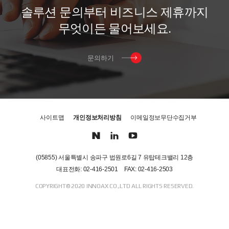
솔
루
션
문
의
부
터
비
즈
니
스
제
휴
까
지
무
엇
이
든
물
어
보
세
요
.
문의하기
사이트맵
개인정보처리방침
이메일정보무단수집거부
(05855) 서울특별시 송파구 법원로6길 7 유탑테크밸리 12층
대표전화: 02-416-2501
FAX: 02-416-2503
COPYRIGHT© 2020 INNOAX CO.,LTD ALL RIGHTS RESERVED.