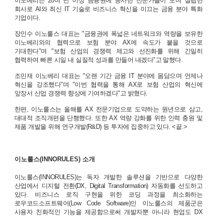
이노베리는 20여 년 이상 금융권에 종사한 전문가들이 모여 설립한
회사로 AI와 최신 IT 기술로 비즈니스 혁신을 이끄는 금융 분야 특화
기업이다.
장인수 이노룰스 대표는 "금융권에 폭넓은 네트워크와 역량을 보유한
이노베리와의 협력으로 보험 분야 AX에 속도가 붙을 것으로
기대한다"며 "보험 산업의 경쟁력 제고와 선진화를 위해 긴밀히
협력하여 빠른 시일 내 실질적 성과를 만들어 내겠다"고 말했다.
조민재 이노베리 대표는 "오랜 기간 금융 IT 분야에 몸담으며 언제나
혁신을 강조했다"며 "이번 협력을 통해 AX로 보험 산업의 혁신에
앞장서 산업 경쟁력 향상에 기여하겠다"고 밝혔다.
한편, 이노룰스는 올해를 AX 전문기업으로 도약하는 원년으로 삼고,
대대적 조직개편을 단행했다. 또한 AX 역량 강화를 위한 인력 충원 및
제품 개발을 위해 연구개발(R&D) 등 투자에 집중하고 있다. <끝.>
이노룰스(INNORULES) 소개
이노룰스(INNORULES)는 독자 개발한 솔루션을 기반으로 다양한
산업에서 디지털 전환(DX, Digital Transformation) 자동화를 선도하고
있다. 비즈니스 로직 구현을 위한 코딩 과정을 최소화하는
로우코드소프트웨어(Low Code Software)인 이노룰스의 제품군은
사용자 친화적인 기능을 제공함으로써 개발자뿐 아니라 현업도 DX