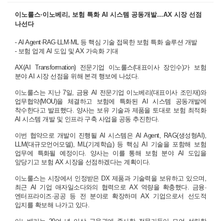
이노룰스·이노베리, 보험 특화 AI 시스템 공동개발…AX 시장 선점
나선다
-
AI Agent·RAG·LLM·ML 등 핵심 기술 접목한 보험 특화 솔루션 개발
- 보험 업계 AI 도입 및 AX 가속화 기대
AX(AI Transformation) 전문기업 이노룰스(대표이사 장인수)가 보험
분야 AI 시장 선점을 위해 본격 행보에 나섰다.
이노룰스는 지난 7일, 금융 AI 전문기업 이노베리(대표이사 조민재)와
업무협약(MOU)을 체결하고 보험에 특화된 AI 시스템 공동개발에
착수한다고 발표했다. 양사는 보유 기술과 제품을 토대로 보험 최적화
AI 시스템 개발 및 인프라 구축 사업을 공동 추진한다.
이번 협약으로 개발이 진행될 AI 시스템은 AI Agent, RAG(생성형AI),
LLM(대규모언어모델), ML(기계학습) 등 핵심 AI 기술을 포함해 보험
업무에 특화될 예정이다. 양사는 이를 통해 보험 분야 AI 도입을
앞당기고 보험 AX 시장을 선점하겠다는 계획이다.
이노룰스는 시장에서 인정받은 DX 제품과 기술력을 보유하고 있으며,
최근 AI 기업 애자일소다와의 협력으로 AX 역량을 확충했다. 금융·
엔터프라이즈·공공 등 전 분야로 확장하며 AX 기업으로서 선도적
입지를 확보해 나가고 있다.