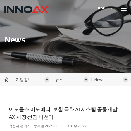
Kor
News
기업정보
뉴스
News
이노룰스·이노베리, 보험 특화 AI 시스템 공동개발…
AX 시장 선점 나선다
작성자
관리자
등록일
2025-08-08
조회수
2,722