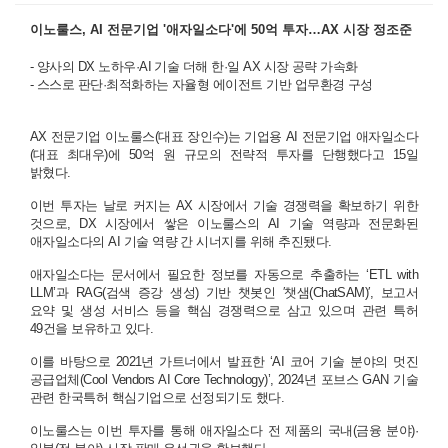
이노룰스, AI 전문기업 '애자일소다'에 50억 투자…AX 시장 정조준
-
양사의 DX 노하우·AI 기술 더해 한·일 AX 시장 공략 가속화
- 스스로 판단·최적화하는 자율형 에이전트 기반 업무환경 구성
AX 전문기업 이노룰스(대표 장인수)는 기업용 AI 전문기업 애자일소다
(대표 최대우)에 50억 원 규모의 전략적 투자를 단행했다고 15일
밝혔다.
이번 투자는 날로 커지는 AX 시장에서 기술 경쟁력을 확보하기 위한
것으로, DX 시장에서 쌓은 이노룰스의 AI 기술 역량과 전문화된
애자일소다의 AI 기술 역량 간 시너지를 위해 추진됐다.
애자일소다는 문서에서 필요한 정보를 자동으로 추출하는 ‘ETL with
LLM’과 RAG(검색 증강 생성) 기반 챗봇인 ′챗샘(ChatSAM)′, 보고서
요약 및 생성 서비스 등을 핵심 경쟁력으로 삼고 있으며 관련 특허
49건을 보유하고 있다.
이를 바탕으로 2021년 가트너에서 발표한 ‘AI 코어 기술 분야의 멋진
공급업체(Cool Vendors AI Core Technology)’, 2024년 포브스 GAN 기술
관련 한국특허 핵심기업으로 선정되기도 했다.
이노룰스는 이번 투자를 통해 애자일소다 전 제품의 국내(금융 분야)·