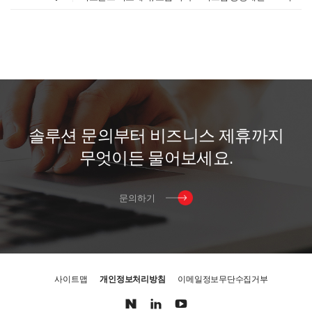
솔
루
션
문
의
부
터
비
즈
니
스
제
휴
까
지
무
엇
이
든
물
어
보
세
요
.
문의하기
사이트맵
개인정보처리방침
이메일정보무단수집거부