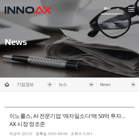
Kor
News
기업정보
뉴스
News
이노룰스, AI 전문기업 '애자일소다'에 50억 투자…
AX 시장 정조준
작성자
관리자
등록일
2025-08-08
조회수
3,261