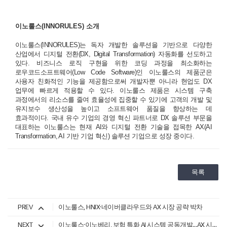
이노룰스(INNORULES) 소개
이노룰스(INNORULES)는 독자 개발한 솔루션을 기반으로 다양한
산업에서 디지털 전환(DX, Digital Transformation) 자동화를 선도하고
있다. 비즈니스 로직 구현을 위한 코딩 과정을 최소화하는
로우코드소프트웨어(Low Code Software)인 이노룰스의 제품군은
사용자 친화적인 기능을 제공함으로써 개발자뿐 아니라 현업도 DX
업무에 빠르게 적용할 수 있다. 이노룰스 제품은 시스템 구축
과정에서의 리소스를 줄여 효율성에 집중할 수 있기에 고객의 개발 및
유지보수 생산성을 높이고 소프트웨어 품질을 향상하는 데
효과적이다. 국내 유수 기업의 경영 혁신 파트너로 DX 솔루션 부문을
대표하는 이노룰스는 현재 AI와 디지털 전환 기술을 접목한 AX(AI
Transformation, AI 기반 기업 혁신) 솔루션 기업으로 성장 중이다.
목록
PREV
이노룰스, HNIX·네이버클라우드와 AX 시장 공략 박차
NEXT
이노룰스·이노베리, 보험 특화 AI 시스템 공동개발…AX 시장 선점 나선다