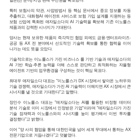
일본(전 분야) 시장 판매 우선권을 확보했다.
특히 보험사의 약관, 사업방법서 등 핵심 문서에서 중요 정보를 자동
추출하고, 대화형AI 에이전트 서비스로 보험 가입 설계를 지원하는 등
보험 산업에 특화된 애자일소다의 AI 기술력을 확보해 기존 이노룰스
제품과의 강력한 시너지가 기대된다.
양사는 현재 보유한 제품의 즉각적인 협업 외에도 금융·엔터프라이즈·
공공 등 AX 전 분야에서 선도적인 기술력 확보를 통한 협력을 이어
나가는 데도 뜻을 모았다.
기술적으로는 이노룰스가 가진 비즈니스 룰 기반 기술과 애자일소다의
AI 기반 학습·추론 능력을 더해 스스로 판단하고 최적화하는 자율형
에이전트 기반의 업무환경을 구성하는 것이 핵심 목표다.
최대우 애자일소다 대표는 "이노룰스가 DX 시장에서 쌓아온 노하우와
기술 경쟁력, 애자일소다가 가진 AI 기술력이 더해지면 AX 시장에서 큰
시너지를 낼 것으로 기대한다"고 말했다.
장인수 이노룰스 대표는 "애자일소다는 AI를 활용한 비정형 데이터
분석 기술로 이미 시장에서 인정받은 기업"이라며 "애자일소다가 가진
기술 잠재력과 이노룰스와의 시너지를 높이 평가해서 이번 투자를
결정했다"고 밝혔다.
이어 "양 사의 협업을 통해 대한민국을 넘어 세계 무대에서 통하는 AX
전문기업으로 거듭나겠다"고 덧붙였다.