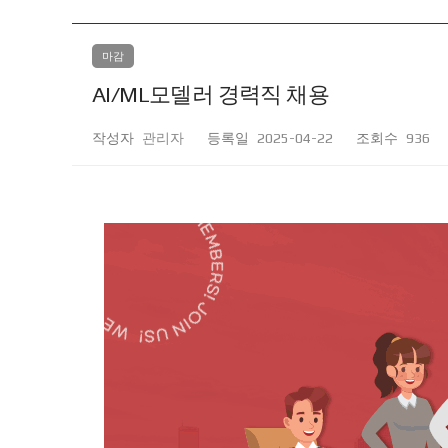
마감
AI/ML모델러 경력직 채용
작성자
관리자
등록일
2025-04-22
조회수
936