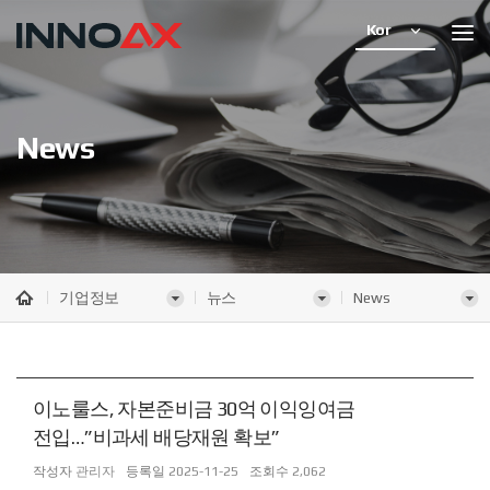
Kor
News
기업정보
뉴스
News
이노룰스, 자본준비금 30억 이익잉여금
전입…”비과세 배당재원 확보”
작성자
관리자
등록일
2025-11-25
조회수
2,062