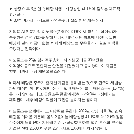
▶
상장 이후 3년 연속 배당 시행…배당성향 41.1%에 달하는 대표적
고배당주
▶
30억 비과세 배당으로 개인주주에 실질 혜택 제공 의지
기업용 AI 전문기업 이노룰스(296640, 대표이사 장인수, 심현섭)가
주주환원 정책 강화를 위해 비과세 배당 재원 확보에 나선다. 일반
배당과 달리 세금이 없는 '비과세 배당'으로 주주들에게 실질 혜택을
주겠다는 전략이다.
이노룰스는 25일 임시주주총회에서 자본준비금 30억원을
이익잉여금으로 전환하는 안건을 가결했다고 공시했다. 이 자금은
향후 비과세 배당 재원으로 쓰인다.
비과세 배당은 주주가 출자한 자금을 돌려받는 것으로 간주돼 세법상
과세 대상이 아니다. 개인 주주는 일반 배당에 붙는 배당소득세(15.4%)
를 내지 않아도 되고, 금융소득 종합과세(최대 49.5%) 대상에서도
제외된다. 세후 배당수익률이 그만큼 높아지는 셈이다.
이노룰스는 업계에서 '고배당주'로 통한다. 2022년 상장 이후 3년 연속
배당을 이어온 가운데, 올해 3월에는 배당성향 41.1%로 약 12.6억원을
주주에게 돌려줬다. 지난해 기준 배당성향 40%를 넘긴 코스피·코스닥
기업은 전체 2,600여 곳 중 254개사로 10%에 미치지 않는다.