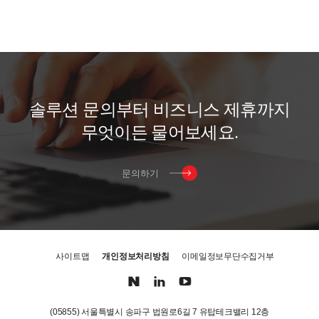
솔
루
션
문
의
부
터
비
즈
니
스
제
휴
까
지
무
엇
이
든
물
어
보
세
요
.
문의하기
사이트맵
개인정보처리방침
이메일정보무단수집거부
(05855) 서울특별시 송파구 법원로6길 7 유탑테크밸리 12층